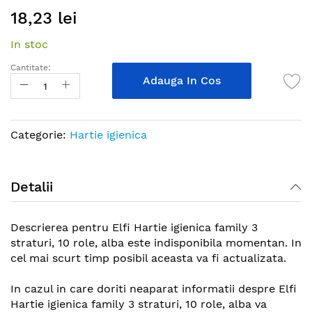
Skip
18,23 lei
to
the
In stoc
beginning
of
Cantitate:
the
Adauga In Cos
images
gallery
Categorie:
Hartie igienica
Detalii
Descrierea pentru Elfi Hartie igienica family 3
straturi, 10 role, alba este indisponibila momentan. In
cel mai scurt timp posibil aceasta va fi actualizata.
In cazul in care doriti neaparat informatii despre Elfi
Hartie igienica family 3 straturi, 10 role, alba va