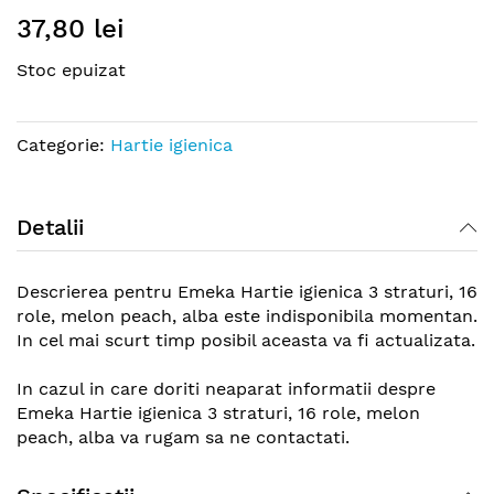
Skip
37,80 lei
to
the
Stoc epuizat
beginning
of
the
Categorie:
Hartie igienica
images
gallery
Detalii
Descrierea pentru Emeka Hartie igienica 3 straturi, 16
role, melon peach, alba este indisponibila momentan.
In cel mai scurt timp posibil aceasta va fi actualizata.
In cazul in care doriti neaparat informatii despre
Emeka Hartie igienica 3 straturi, 16 role, melon
peach, alba va rugam sa ne contactati.