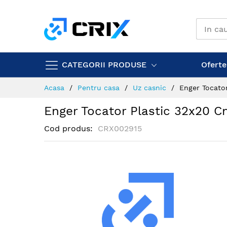
Mergeti
la
Continut
CATEGORII PRODUSE
Ofertel
Acasa
Pentru casa
Uz casnic
Enger Tocato
Enger Tocator Plastic 32x20 
Cod produs
CRX002915
Skip
to
the
end
of
the
images