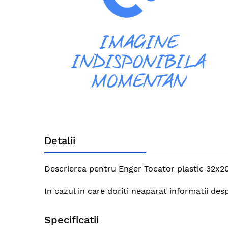
gallery
Skip
to
Detalii
the
beginning
of
Descrierea pentru Enger Tocator plastic 32x20 
the
images
In cazul in care doriti neaparat informatii de
gallery
Specificatii