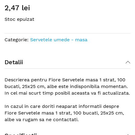
Skip
2,47 lei
to
the
Stoc epuizat
beginning
of
the
Categorie:
Servetele umede - masa
images
gallery
Detalii
Descrierea pentru Fiore Servetele masa 1 strat, 100
bucati, 25x25 cm, albe este indisponibila momentan.
In cel mai scurt timp posibil aceasta va fi actualizata.
In cazul in care doriti neaparat informatii despre
Fiore Servetele masa 1 strat, 100 bucati, 25x25 cm,
albe va rugam sa ne contactati.