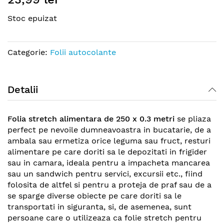
the
Stoc epuizat
beginning
of
the
Categorie:
Folii autocolante
images
gallery
Detalii
Folia stretch alimentara de 250 x 0.3 metri
se pliaza
perfect pe nevoile dumneavoastra in bucatarie, de a
ambala sau ermetiza orice leguma sau fruct, resturi
alimentare pe care doriti sa le depozitati in frigider
sau in camara, ideala pentru a impacheta mancarea
sau un sandwich pentru servici, excursii etc., fiind
folosita de altfel si pentru a proteja de praf sau de a
se sparge diverse obiecte pe care doriti sa le
transportati in siguranta, si, de asemenea, sunt
persoane care o utilizeaza ca folie stretch pentru