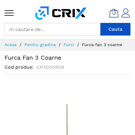
Mergeti
la
Continut
Cauta
Acasa
Pentru gradina
Furci
Furca fan 3 coarne
Furca Fan 3 Coarne
Cod produs
CRX000808
Skip
to
the
end
of
the
images
gallery