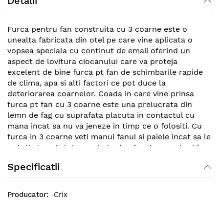
Detalii
Furca pentru fan construita cu 3 coarne este o
unealta fabricata din otel pe care vine aplicata o
vopsea speciala cu continut de email oferind un
aspect de lovitura ciocanului care va proteja
excelent de bine furca pt fan de schimbarile rapide
de clima, apa si alti factori ce pot duce la
deteriorarea coarnelor. Coada in care vine prinsa
furca pt fan cu 3 coarne este una prelucrata din
lemn de fag cu suprafata placuta in contactul cu
mana incat sa nu va jeneze in timp ce o folositi. Cu
furca in 3 coarne veti manui fanul si paiele incat sa le
puteti strange intr-un singur loc foarte repede si fara
efort.
Specificatii
Crix