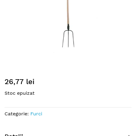
Skip
26,77 lei
to
the
Stoc epuizat
beginning
of
the
Categorie:
Furci
images
gallery