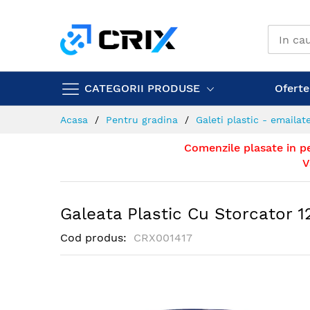
Mergeti
la
Continut
CATEGORII PRODUSE
Ofertel
Acasa
Pentru gradina
Galeti plastic - emailat
Comenzile plasate in p
V
Galeata Plastic Cu Storcator 1
Cod produs
CRX001417
Skip
to
the