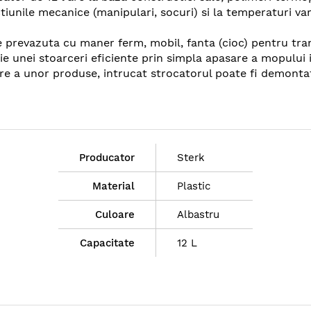
tiunile mecanice (manipulari, socuri) si la temperaturi var
e prevazuta cu maner ferm, mobil, fanta (cioc) pentru transf
voie unei stoarceri eficiente prin simpla apasare a mopului
are a unor produse, intrucat strocatorul poate fi demonta
Producator
Sterk
Material
Plastic
Culoare
Albastru
Capacitate
12 L