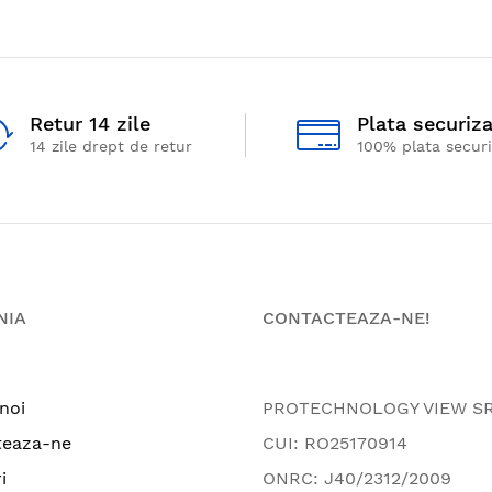
Retur 14 zile
Plata securiz
14 zile drept de retur
100% plata secur
NIA
CONTACTEAZA-NE!
noi
PROTECHNOLOGY VIEW S
teaza-ne
CUI: RO25170914
i
ONRC: J40/2312/2009