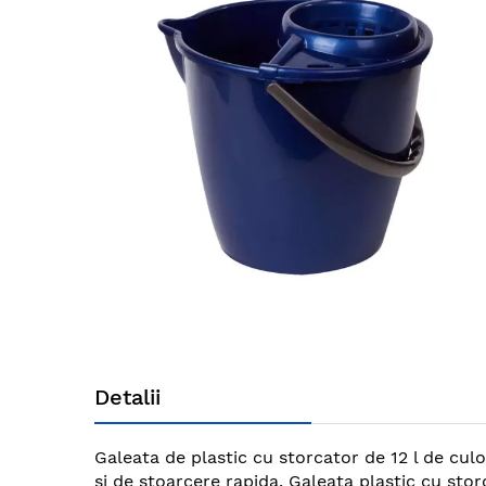
end
of
the
images
gallery
Skip
to
Detalii
the
beginning
of
Galeata de plastic cu storcator de 12 l de cul
the
si de stoarcere rapida. Galeata plastic cu stor