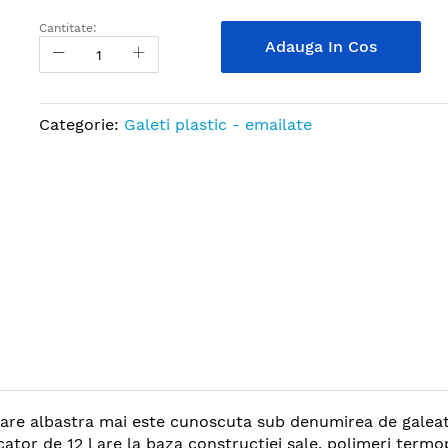
Cantitate:
Adauga In Cos
Categorie:
Galeti plastic - emailate
oare albastra mai este cunoscuta sub denumirea de galeata
cator de 12 l are la baza constructiei sale, polimeri termo