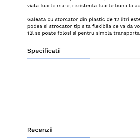
images
viata foarte mare, rezistenta foarte buna la ac
gallery
Galeata cu storcator din plastic de 12 litri est
podea si strocator tip sita flexibila ce va da 
12l se poate folosi si pentru simpla transport
Specificatii
Recenzii