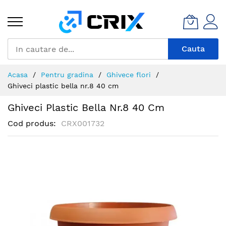
Mergeti
la
Continut
Cauta
Acasa
Pentru gradina
Ghivece flori
Ghiveci plastic bella nr.8 40 cm
Ghiveci Plastic Bella Nr.8 40 Cm
Cod produs
CRX001732
Skip
to
the
end
of
the
images