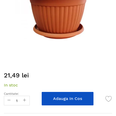
gallery
Skip
21,49 lei
to
the
In stoc
beginning
of
Cantitate:
the
Adauga In Cos
images
gallery