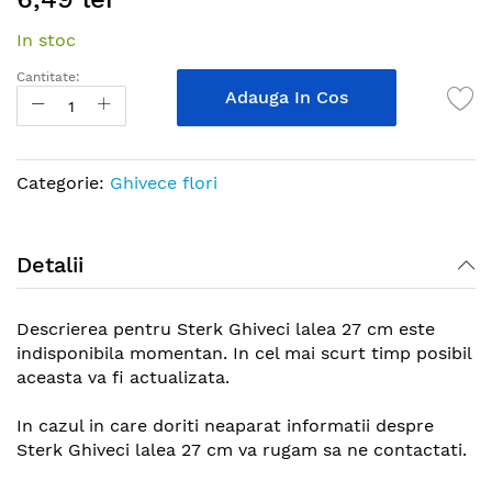
the
In stoc
beginning
of
Cantitate:
the
Adauga In Cos
images
gallery
Categorie:
Ghivece flori
Detalii
Descrierea pentru Sterk Ghiveci lalea 27 cm este
indisponibila momentan. In cel mai scurt timp posibil
aceasta va fi actualizata.
In cazul in care doriti neaparat informatii despre
Sterk Ghiveci lalea 27 cm va rugam sa ne contactati.