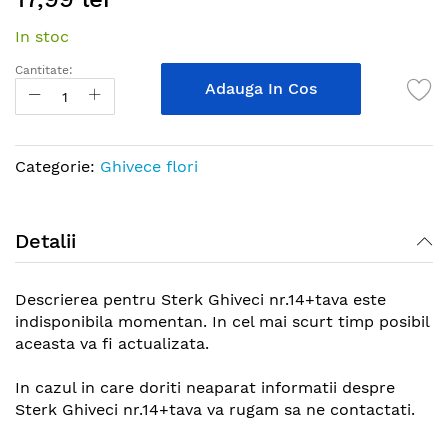
the
In stoc
beginning
of
Cantitate:
the
Adauga In Cos
images
gallery
Categorie:
Ghivece flori
Detalii
Descrierea pentru Sterk Ghiveci nr.14+tava este
indisponibila momentan. In cel mai scurt timp posibil
aceasta va fi actualizata.
In cazul in care doriti neaparat informatii despre
Sterk Ghiveci nr.14+tava va rugam sa ne contactati.