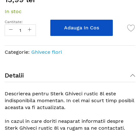
the
In stoc
beginning
of
Cantitate:
the
Adauga In Cos
images
gallery
Categorie:
Ghivece flori
Detalii
Descrierea pentru Sterk Ghiveci rustic 8l este
indisponibila momentan. In cel mai scurt timp posibil
aceasta va fi actualizata.
In cazul in care doriti neaparat informatii despre
Sterk Ghiveci rustic 8l va rugam sa ne contactati.