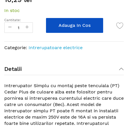
the
In stoc
beginning
of
Cantitate:
the
Adauga In Cos
images
gallery
Categorie:
Intrerupatoare electrice
Detalii
Intrerupator Simplu cu montaj peste tencuiala (PT)
Cedar Plus de culoare alba este folositor pentru
pornirea si intreruperea curentului electric care duce
catre un consumator (Bec). Acest model de
intrerupator simplu PT poate fi montat in instalatii
electrice de maxim 250V este de 16A si va persista
foarte bine utilizarilor repetate. Intrerupatorul