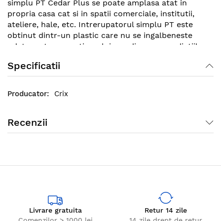
simplu PT Cedar Plus se poate amplasa atat in
propria casa cat si in spatii comerciale, institutii,
ateliere, hale, etc. Intrerupatorul simplu PT este
obtinut dintr-un plastic care nu se ingalbeneste
odata cu trecerea timpului sau din cauza radiatiilor
solare directe, ne fiind necesara ingrijirea sa in mod
Specificatii
repetat.
Crix
Recenzii
Livrare gratuita
Retur 14 zile
Comenzilor > 1000 lei
14 zile drept de retur