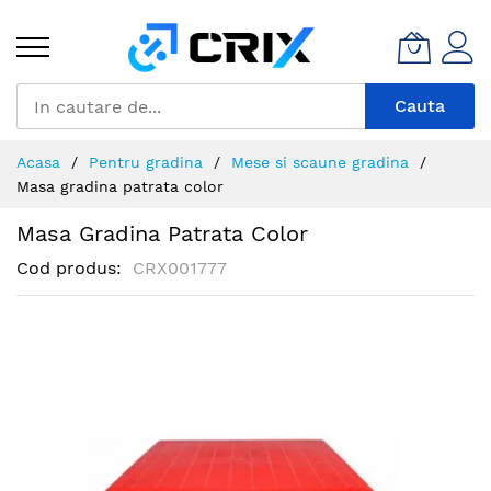
Mergeti
la
Continut
Cauta
Acasa
Pentru gradina
Mese si scaune gradina
Masa gradina patrata color
Masa Gradina Patrata Color
Cod produs
CRX001777
Skip
to
the
end
of
the
images