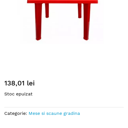
gallery
Skip
138,01 lei
to
the
Stoc epuizat
beginning
of
the
Categorie:
Mese si scaune gradina
images
gallery