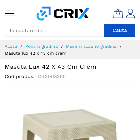
Mergeti
la
Continut
Cauta
Acasa
Pentru gradina
Mese si scaune gradina
Masuta lux 42 x 43 cm crem
Masuta Lux 42 X 43 Cm Crem
Cod produs
CRX003365
Skip
to
the
end
of
the
images