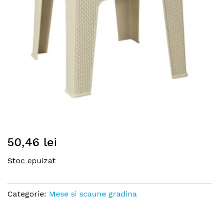
gallery
Skip
50,46 lei
to
the
Stoc epuizat
beginning
of
the
Categorie:
Mese si scaune gradina
images
gallery