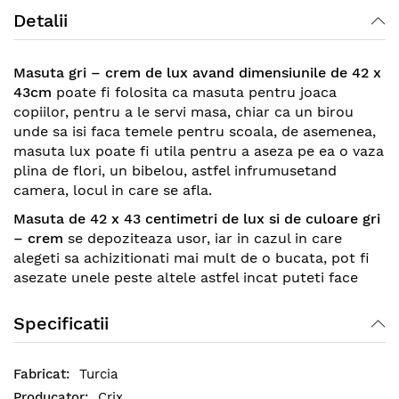
Detalii
Masuta gri – crem de lux avand dimensiunile de 42 x
43cm
poate fi folosita ca masuta pentru joaca
copiilor, pentru a le servi masa, chiar ca un birou
unde sa isi faca temele pentru scoala, de asemenea,
masuta lux poate fi utila pentru a aseza pe ea o vaza
plina de flori, un bibelou, astfel infrumusetand
camera, locul in care se afla.
Masuta de 42 x 43 centimetri de lux si de culoare gri
– crem
se depoziteaza usor, iar in cazul in care
alegeti sa achizitionati mai mult de o bucata, pot fi
asezate unele peste altele astfel incat puteti face
economie de spatiu.
Specificatii
Specificatii:
Inaltime: 42 cm (420 mm)
Latime: 43 cm (430 mm)
Turcia
Culoare: gri-crem
Crix