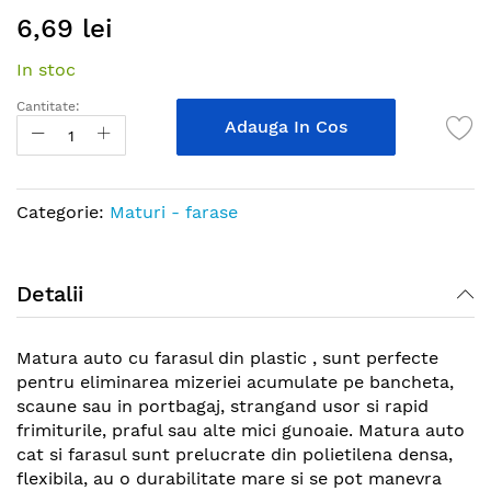
Skip
6,69 lei
to
the
In stoc
beginning
of
Cantitate:
the
Adauga In Cos
images
gallery
Categorie:
Maturi - farase
Detalii
Matura auto cu farasul din plastic , sunt perfecte
pentru eliminarea mizeriei acumulate pe bancheta,
scaune sau in portbagaj, strangand usor si rapid
frimiturile, praful sau alte mici gunoaie. Matura auto
cat si farasul sunt prelucrate din polietilena densa,
flexibila, au o durabilitate mare si se pot manevra