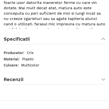
foarte usor datorita manerelor ferme cu care vin
dotate. Mai mult decat atat, matura auto este
conceputa cu peri suficient de moi si lungi incat sa
nu creeze zgarieturi sau sa agate tapiteria atunci
cand o utilizati. farasul mic impreuna cu matura auto
pot fi folosite cu incredere si pentru alte spatii cum
ar fi incaperea de birou, atelierul de lucru, etc.
Specificatii
Crix
Plastic
Multicolor
Recenzii