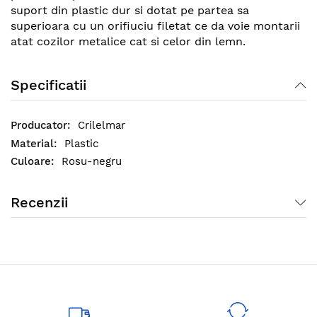
suport din plastic dur si dotat pe partea sa
superioara cu un orifiuciu filetat ce da voie montarii
atat cozilor metalice cat si celor din lemn.
Coada lunga de 120 cm (1.2 metri) este
Specificatii
construita dintr-un metal durabil la socuri si
manevrari multiple ce asigura o buna priza a mainilor
pe suprafata sa datorita foliei din PVC ce o invaluie in
Crilelmar
totalitate.
Plastic
Rosu-negru
Recenzii