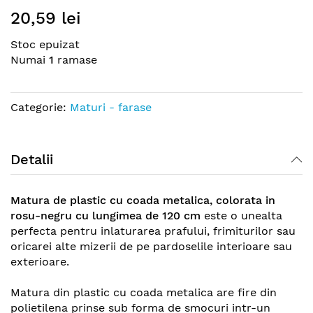
Skip
20,59 lei
to
the
Stoc epuizat
beginning
Numai
1
ramase
of
the
images
Categorie:
Maturi - farase
gallery
Detalii
Matura de plastic cu coada metalica, colorata in
rosu-negru cu lungimea de 120 cm
este o unealta
perfecta pentru inlaturarea prafului, frimiturilor sau
oricarei alte mizerii de pe pardoselile interioare sau
exterioare.
Matura din plastic cu coada metalica are fire din
polietilena prinse sub forma de smocuri intr-un