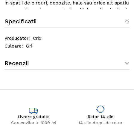
in spatii de birouri, depozite, hale sau orice alt spatiu
ce necesita maturare periodica. Matura din plastic de
colt gri poate spalata sub jetul de apa sau stearsa cu
Specificatii
o laveta.
Crix
Gri
Recenzii
Livrare gratuita
Retur 14 zile
Comenzilor > 1000 lei
14 zile drept de retur