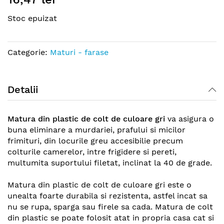
the
Stoc epuizat
beginning
of
the
Categorie:
Maturi - farase
images
gallery
Detalii
Matura din plastic de colt de culoare gri
va asigura o
buna eliminare a murdariei, prafului si micilor
frimituri, din locurile greu accesibilie precum
colturile camerelor, intre frigidere si pereti,
multumita suportului filetat, inclinat la 40 de grade.
Matura din plastic de colt de culoare gri este o
unealta foarte durabila si rezistenta, astfel incat sa
nu se rupa, sparga sau firele sa cada. Matura de colt
din plastic se poate folosit atat in propria casa cat si