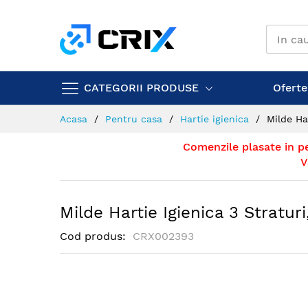
Mergeti
la
Continut
CATEGORII PRODUSE
Ofertel
Acasa
Pentru casa
Hartie igienica
Milde Har
Comenzile plasate in p
V
Milde Hartie Igienica 3 Stratur
Cod produs
CRX002393
Skip
to
the