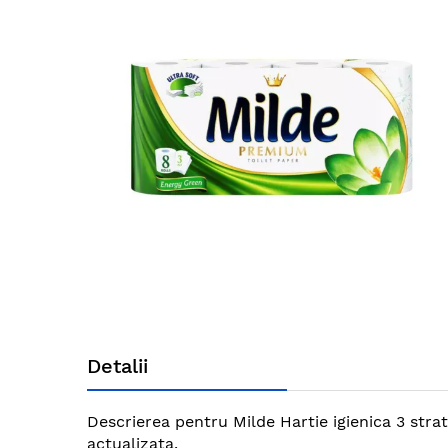
end
of
the
images
gallery
Skip
to
Detalii
the
beginning
of
Descrierea pentru Milde Hartie igienica 3 strat
the
actualizata.