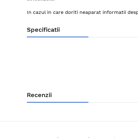
images
gallery
In cazul in care doriti neaparat informatii des
Specificatii
Recenzii