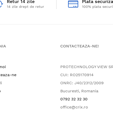
Retur 14 zile
Plata securiz
14 zile drept de retur
100% plata secur
NIA
CONTACTEAZA-NE!
noi
PROTECHNOLOGY VIEW S
teaza-ne
CUI: RO25170914
i
ONRC: J40/2312/2009
p
Bucuresti, Romania
0792 32 32 30
office@crix.ro