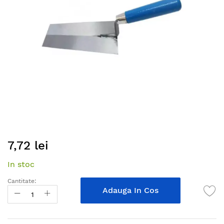
gallery
Skip
7,72 lei
to
the
In stoc
beginning
of
Cantitate:
the
Adauga In Cos
images
gallery