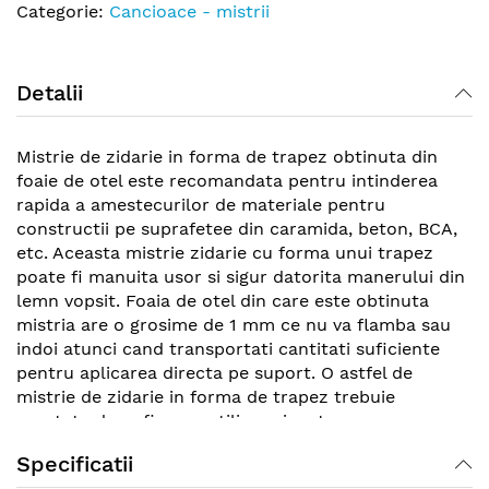
Categorie:
Cancioace - mistrii
Detalii
Mistrie de zidarie in forma de trapez obtinuta din
foaie de otel este recomandata pentru intinderea
rapida a amestecurilor de materiale pentru
constructii pe suprafetee din caramida, beton, BCA,
etc. Aceasta mistrie zidarie cu forma unui trapez
poate fi manuita usor si sigur datorita manerului din
lemn vopsit. Foaia de otel din care este obtinuta
mistria are o grosime de 1 mm ce nu va flamba sau
indoi atunci cand transportati cantitati suficiente
pentru aplicarea directa pe suport. O astfel de
mistrie de zidarie in forma de trapez trebuie
curatata dupa fiecare utilizare incat sa nu se
degradeze si sa nu o mai puteti utiliza.
Specificatii