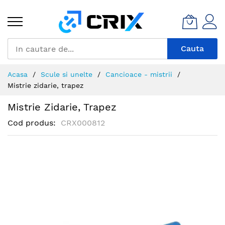
Mergeti
la
Continut
Cauta
Acasa
Scule si unelte
Cancioace - mistrii
Mistrie zidarie, trapez
Mistrie Zidarie, Trapez
Cod produs
CRX000812
Skip
to
the
end
of
the
images