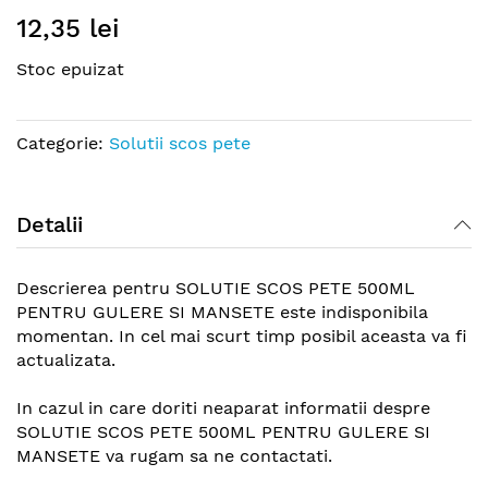
Skip
12,35 lei
to
the
Stoc epuizat
beginning
of
the
Categorie:
Solutii scos pete
images
gallery
Detalii
Descrierea pentru SOLUTIE SCOS PETE 500ML
PENTRU GULERE SI MANSETE este indisponibila
momentan. In cel mai scurt timp posibil aceasta va fi
actualizata.
In cazul in care doriti neaparat informatii despre
SOLUTIE SCOS PETE 500ML PENTRU GULERE SI
MANSETE va rugam sa ne contactati.