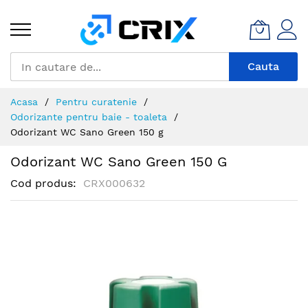
Mergeti
la
Continut
Cauta
Acasa
Pentru curatenie
Odorizante pentru baie - toaleta
Odorizant WC Sano Green 150 g
Odorizant WC Sano Green 150 G
Cod produs
CRX000632
Skip
to
the
end
of
the