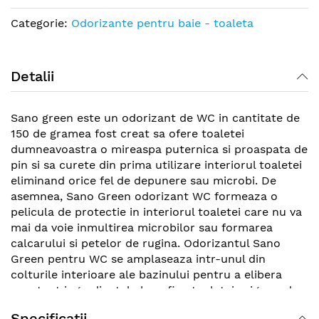
Categorie:
Odorizante pentru baie - toaleta
Detalii
Sano green este un odorizant de WC in cantitate de
150 de gramea fost creat sa ofere toaletei
dumneavoastra o mireaspa puternica si proaspata de
pin si sa curete din prima utilizare interiorul toaletei
eliminand orice fel de depunere sau microbi. De
asemnea, Sano Green odorizant WC formeaza o
pelicula de protectie in interiorul toaletei care nu va
mai da voie inmultirea microbilor sau formarea
calcarului si petelor de rugina. Odorizantul Sano
Green pentru WC se amplaseaza intr-unul din
colturile interioare ale bazinului pentru a elibera
constant ingredientele benefice toaletei asigurand
un total de 900 de utilizari.
Specificatii