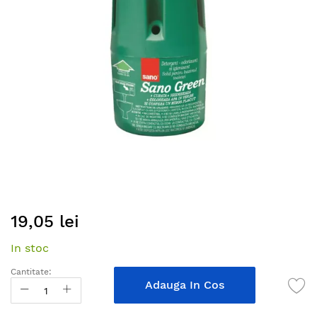
images
gallery
Skip
19,05 lei
to
the
In stoc
beginning
of
Cantitate:
the
Adauga In Cos
images
gallery