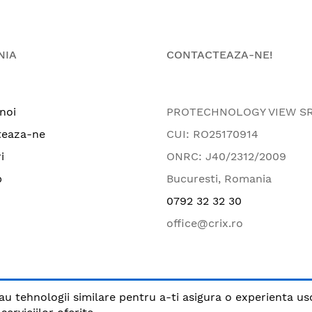
NIA
CONTACTEAZA-NE!
noi
PROTECHNOLOGY VIEW S
teaza-ne
CUI: RO25170914
i
ONRC: J40/2312/2009
p
Bucuresti, Romania
0792 32 32 30
office@crix.ro
au tehnologii similare pentru a-ti asigura o experienta us
.