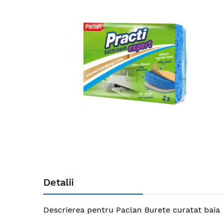
end
of
the
images
gallery
Skip
to
Detalii
the
beginning
of
Descrierea pentru Paclan Burete curatat baia e
the