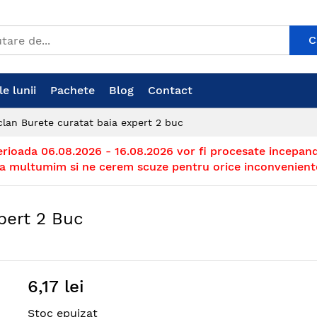
C
e lunii
Pachete
Blog
Contact
clan Burete curatat baia expert 2 buc
erioada 06.08.2026 - 16.08.2026 vor fi procesate incepand
a multumim si ne cerem scuze pentru orice inconvenient
pert 2 Buc
6,17 lei
Stoc epuizat