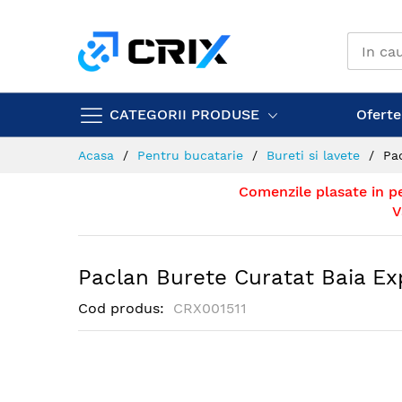
Mergeti
la
Continut
CATEGORII PRODUSE
Ofertel
Acasa
Pentru bucatarie
Bureti si lavete
Pa
Comenzile plasate in p
V
Paclan Burete Curatat Baia Ex
Cod produs
CRX001511
Skip
to
the