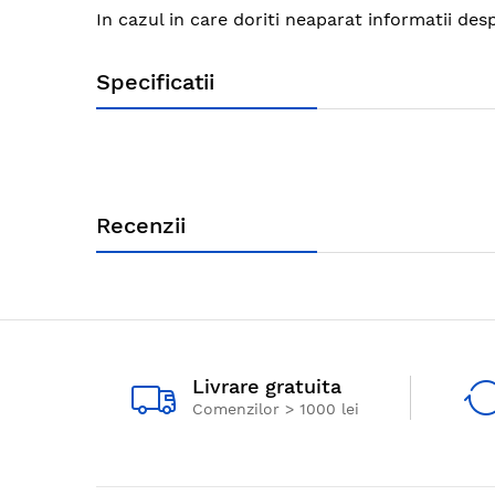
images
In cazul in care doriti neaparat informatii de
gallery
Specificatii
Recenzii
Livrare gratuita
Comenzilor > 1000 lei