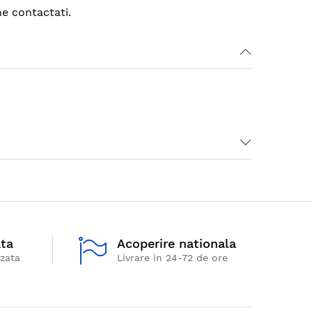
ne contactati.
ata
Acoperire nationala
izata
Livrare in 24-72 de ore