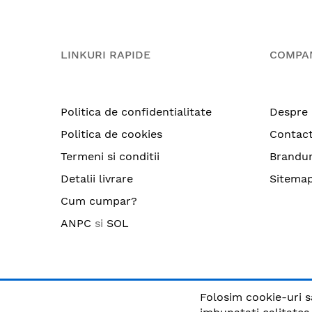
LINKURI RAPIDE
COMPA
Politica de confidentialitate
Despre 
Politica de cookies
Contac
Termeni si conditii
Brandur
Detalii livrare
Sitema
Cum cumpar?
ANPC
si
SOL
Folosim cookie-uri s
© CRIX.ro / RO25170914 / Toate drepturile rezervate