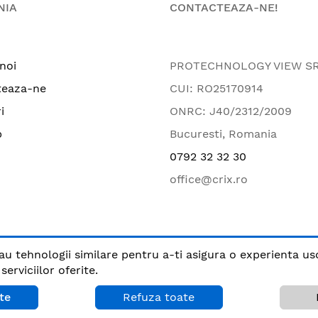
NIA
CONTACTEAZA-NE!
noi
PROTECHNOLOGY VIEW S
teaza-ne
CUI: RO25170914
i
ONRC: J40/2312/2009
p
Bucuresti, Romania
0792 32 32 30
office@crix.ro
au tehnologii similare pentru a-ti asigura o experienta us
.
erviciilor oferite.
Plata sigura cu
te
Refuza toate