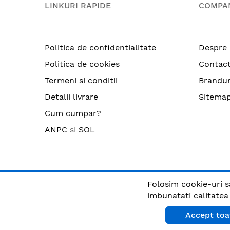
LINKURI RAPIDE
COMPA
Politica de confidentialitate
Despre 
Politica de cookies
Contac
Termeni si conditii
Brandur
Detalii livrare
Sitema
Cum cumpar?
ANPC
si
SOL
Folosim cookie-uri s
© CRIX.ro / RO25170914 / Toate drepturile rezervate
imbunatati calitatea s
Accept toa