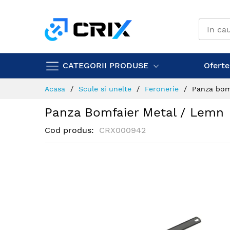
Mergeti
la
Continut
CATEGORII PRODUSE
Ofertel
Acasa
Scule si unelte
Feronerie
Panza bom
Panza Bomfaier Metal / Lemn
Cod produs
CRX000942
Skip
to
the
end
of
the
images