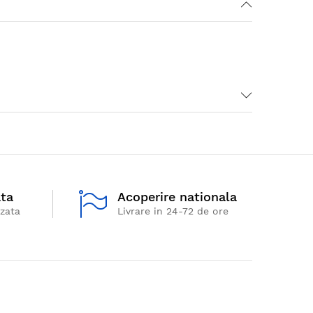
ata
Acoperire nationala
izata
Livrare in 24-72 de ore