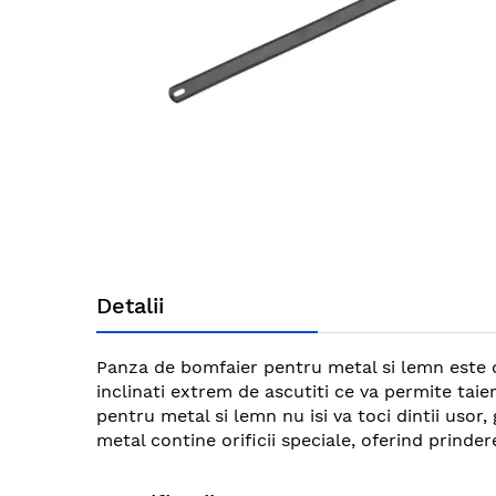
gallery
Skip
to
Detalii
the
beginning
of
Panza de bomfaier pentru metal si lemn este ob
the
inclinati extrem de ascutiti ce va permite tai
images
pentru metal si lemn nu isi va toci dintii usor
gallery
metal contine orificii speciale, oferind prinde