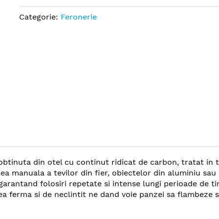
Categorie:
Feronerie
tinuta din otel cu continut ridicat de carbon, tratat in t
erea manuala a tevilor din fier, obiectelor din aluminiu s
, garantand folosiri repetate si intense lungi perioade de
rea ferma si de neclintit ne dand voie panzei sa flambeze s