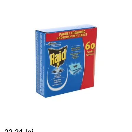
Skip
to
the
end
of
the
images
gallery
Skip
22,24 lei
to