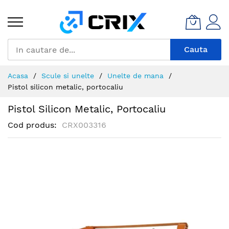
Mergeti
la
Continut
Cauta
Acasa
Scule si unelte
Unelte de mana
Pistol silicon metalic, portocaliu
Pistol Silicon Metalic, Portocaliu
Cod produs
CRX003316
Skip
to
the
end
of
the
images