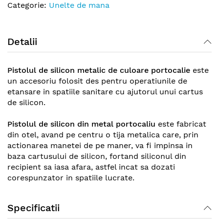
Categorie:
Unelte de mana
Detalii
Pistolul de silicon metalic de culoare portocalie
este
un accesoriu folosit des pentru operatiunile de
etansare in spatiile sanitare cu ajutorul unui cartus
de silicon.
Pistolul de silicon din metal portocaliu
este fabricat
din otel, avand pe centru o tija metalica care, prin
actionarea manetei de pe maner, va fi impinsa in
baza cartusului de silicon, fortand siliconul din
recipient sa iasa afara, astfel incat sa dozati
corespunzator in spatiile lucrate.
Pistolul pentru cartusul de silicon este un produs
Specificatii
durabil ce nu va fi afectat de coroziune, uzul repetat,