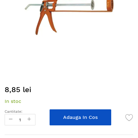
gallery
Skip
8,85 lei
to
the
In stoc
beginning
of
Cantitate:
the
Adauga In Cos
images
gallery