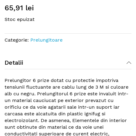
Skip
65,91 lei
to
the
Stoc epuizat
beginning
of
the
Categorie:
Prelungitoare
images
gallery
Detalii
Prelungitor 6 prize dotat cu protectie impotriva
tensiunii fluctuante are cablu lung de 3 M si culoare
alb cu negru. Prelungitorul 6 prize este invaluit intr-
un material cauciucat pe exterior prevazut cu
orificiu ce da voie agatarii sale intr-un suport iar
carcasa este alcatuita din plastic ignifug si
electroizolant. De asmenea, Elementele din interior
sunt obtinute din material ce da voie unei
conductivitati superioare de curent electric,