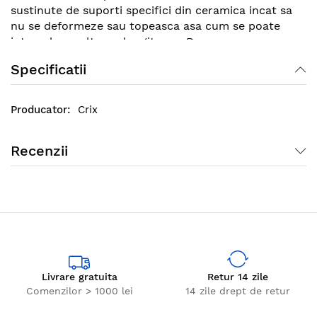
sustinute de suporti specifici din ceramica incat sa
nu se deformeze sau topeasca asa cum se poate
intampla cu alte prelungitoare. De asemnea,
locasurile (prizele) sunt tip schuko standard si poate
Specificatii
fi folosit atat in apartamente cat si case sau vile.
Crix
Recenzii
Livrare gratuita
Retur 14 zile
Comenzilor > 1000 lei
14 zile drept de retur