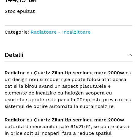
the
Stoc epuizat
beginning
of
the
Categorie:
Radiatoare - Incalzitoare
images
gallery
Detalii
Radiator cu Quartz Zilan tip semineu mare
2000w
cu
un design nou si modern,se poate folosi atat acasa
cat si la birou avand un aspect placut.Cele 4
elemente de incalzire cu halogen acopera cu
usurinta suprafete de pana la 20mp,este prevazut cu
sistemul de oprire automata la supraincalzire.
Radiator cu Quartz Zilan tip semineu mare 2000w
datorita dimensiunilor sale 61x21x51, se poate aseza
in orice colt al incaperii fara a reduce spatiul