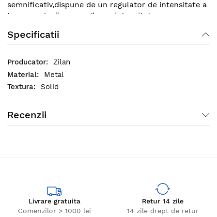
semnificativ,dispune de un regulator de intensitate a
temeperaturii care regleaza intensitatea
caldurii eliminate in functie de necesitate.Sistemul
Specificatii
de oscilare ofera eficienta crescuta in eliminare
caldurii pentru a putea acoperi intreaga suprafata a
incaperii.
Zilan
Metal
Solid
Recenzii
Livrare gratuita
Retur 14 zile
Comenzilor > 1000 lei
14 zile drept de retur