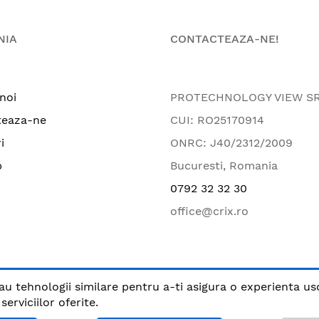
NIA
CONTACTEAZA-NE!
noi
PROTECHNOLOGY VIEW S
teaza-ne
CUI: RO25170914
i
ONRC: J40/2312/2009
p
Bucuresti, Romania
0792 32 32 30
office@crix.ro
au tehnologii similare pentru a-ti asigura o experienta us
.
erviciilor oferite.
Plata sigura cu