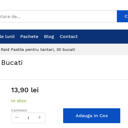
C
e lunii
Pachete
Blog
Contact
Raid Pastile pentru tantari, 30 bucati
 Bucati
13,90 lei
In stoc
Cantitate:
Adauga In Cos