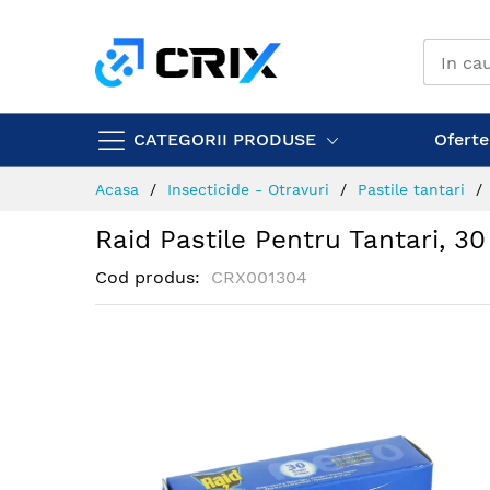
Mergeti
la
Continut
CATEGORII PRODUSE
Ofertel
Acasa
Insecticide - Otravuri
Pastile tantari
Raid Pastile Pentru Tantari, 30
Cod produs
CRX001304
Skip
to
the
end
of
the
images