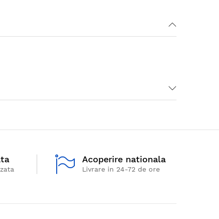
ata
Acoperire nationala
izata
Livrare in 24-72 de ore