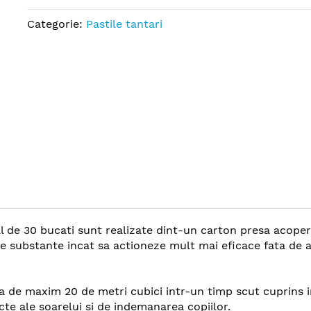
Categorie:
Pastile tantari
al de 30 bucati sunt realizate dint-un carton presa acoper
e substante incat sa actioneze mult mai eficace fata de al
a de maxim 20 de metri cubici intr-un timp scut cuprins intr
ecte ale soarelui si de indemanarea copiilor.