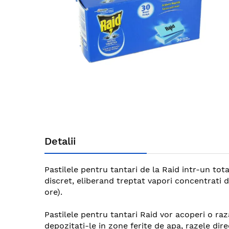
gallery
Skip
to
Detalii
the
beginning
of
Pastilele pentru tantari de la Raid intr-un tot
the
discret, eliberand treptat vapori concentrati d
images
ore).
gallery
Pastilele pentru tantari Raid vor acoperi o raz
depozitati-le in zone ferite de apa, razele dir