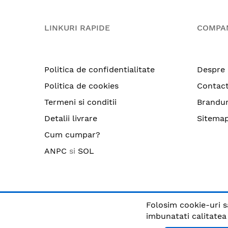
LINKURI RAPIDE
COMPA
Politica de confidentialitate
Despre 
Politica de cookies
Contac
Termeni si conditii
Brandur
Detalii livrare
Sitema
Cum cumpar?
ANPC
si
SOL
Folosim cookie-uri s
© CRIX.ro / RO25170914 / Toate drepturile rezervate
imbunatati calitatea s