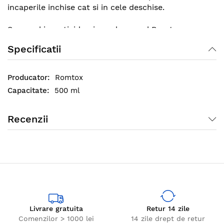
incaperile inchise cat si in cele deschise.
Spray-ul insecticid universal aerosol Romtox nu
numai ca distruge insectele taratoare si zburatoare,
Specificatii
ci si ofera un parfum placut incaperii respective, o
buna perioada de timp. Este indicat sa pastrati
flaconul in locuri aerisite, inaccesibile copiilor.
Romtox
500 ml
Recenzii
Livrare gratuita
Retur 14 zile
Comenzilor > 1000 lei
14 zile drept de retur