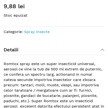
Skip
9,88 lei
to
the
Stoc epuizat
beginning
of
the
Categorie:
Spray insecte
images
gallery
Detalii
Romtox spray este un super insecticid universal,
aerosol ce vine la tub de 500 ml extrem de puternic,
ce confera un spectru larg, actionand in numai
cateva secunde impotriva insectelor care zboara
precum: tantari, molii, muste, viespi, sau impotriva
celor taratoare / mergatoare cum ar fi: furnici,
plosnite, gandaci de bucatarie, paianjeni, plosnite,
paduchi, etc.). Super Romtox este un insecticid
aerosol excelent datorita efectului persistent atat in