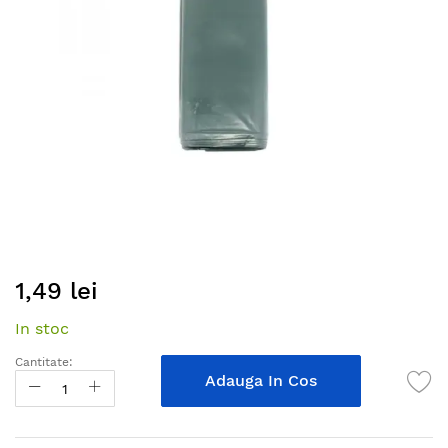
gallery
Skip
1,49 lei
to
the
In stoc
beginning
of
Cantitate:
the
Adauga In Cos
images
gallery