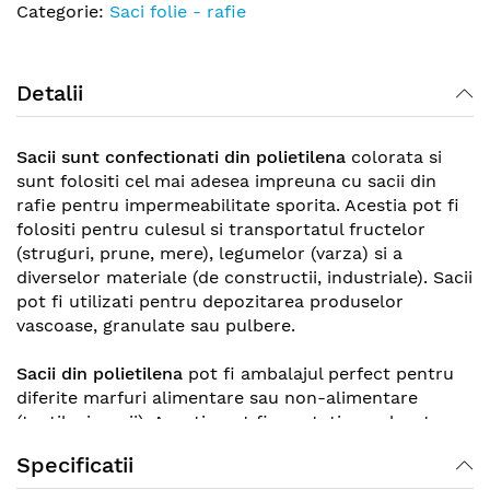
Categorie:
Saci folie - rafie
Detalii
Sacii sunt confectionati din polietilena
colorata si
sunt folositi cel mai adesea impreuna cu sacii din
rafie pentru impermeabilitate sporita. Acestia pot fi
folositi pentru culesul si transportatul fructelor
(struguri, prune, mere), legumelor (varza) si a
diverselor materiale (de constructii, industriale). Sacii
pot fi utilizati pentru depozitarea produselor
vascoase, granulate sau pulbere.
Sacii din polietilena
pot fi ambalajul perfect pentru
diferite marfuri alimentare sau non-alimentare
(textile, jucarii). Acestia pot fi curatati cu o laveta
uscata sau spalati cu apa si detergent si se pot
Specificatii
refolosi. Sacii din polietilena sunt un bun necesar in