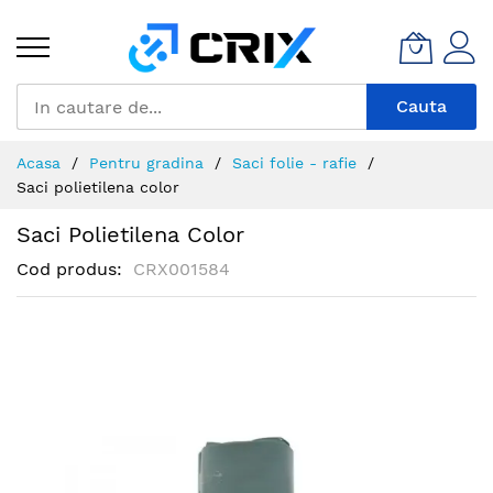
Mergeti
la
Continut
Cauta
Acasa
Pentru gradina
Saci folie - rafie
Saci polietilena color
Saci Polietilena Color
Cod produs
CRX001584
Skip
to
the
end
of
the
images