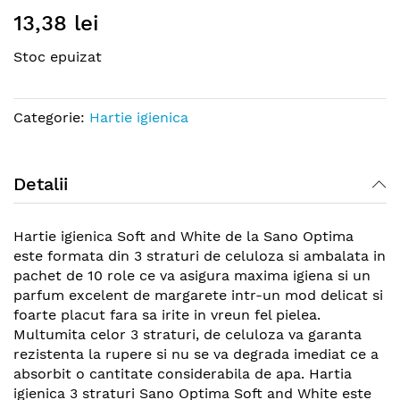
Skip
13,38 lei
to
the
Stoc epuizat
beginning
of
the
Categorie:
Hartie igienica
images
gallery
Detalii
Hartie igienica Soft and White de la Sano Optima
este formata din 3 straturi de celuloza si ambalata in
pachet de 10 role ce va asigura maxima igiena si un
parfum excelent de margarete intr-un mod delicat si
foarte placut fara sa irite in vreun fel pielea.
Multumita celor 3 straturi, de celuloza va garanta
rezistenta la rupere si nu se va degrada imediat ce a
absorbit o cantitate considerabila de apa. Hartia
igienica 3 straturi Sano Optima Soft and White este