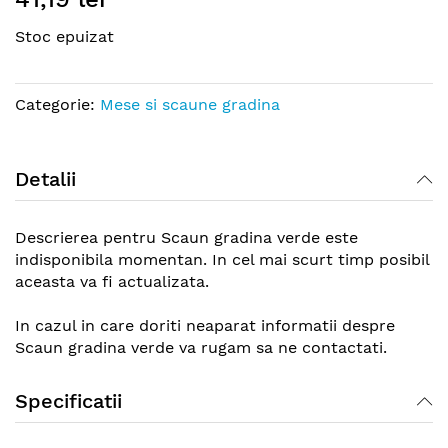
the
Stoc epuizat
beginning
of
the
Categorie:
Mese si scaune gradina
images
gallery
Detalii
Descrierea pentru Scaun gradina verde este
indisponibila momentan. In cel mai scurt timp posibil
aceasta va fi actualizata.
In cazul in care doriti neaparat informatii despre
Scaun gradina verde va rugam sa ne contactati.
Specificatii