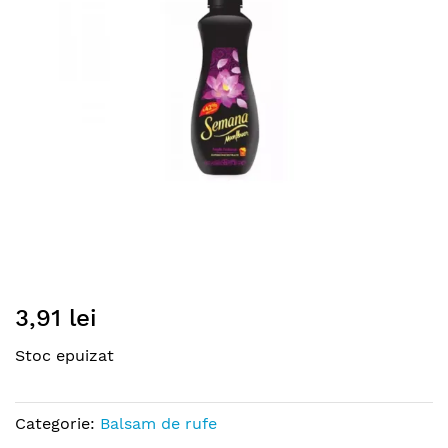
images
gallery
Skip
3,91 lei
to
the
Stoc epuizat
beginning
of
the
Categorie:
Balsam de rufe
images