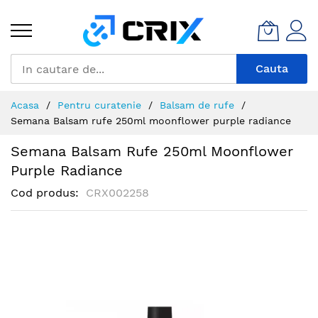
Mergeti
la
Continut
Cauta
Acasa
Pentru curatenie
Balsam de rufe
Semana Balsam rufe 250ml moonflower purple radiance
Semana Balsam Rufe 250ml Moonflower
Purple Radiance
Cod produs
CRX002258
Skip
to
the
end
of
the