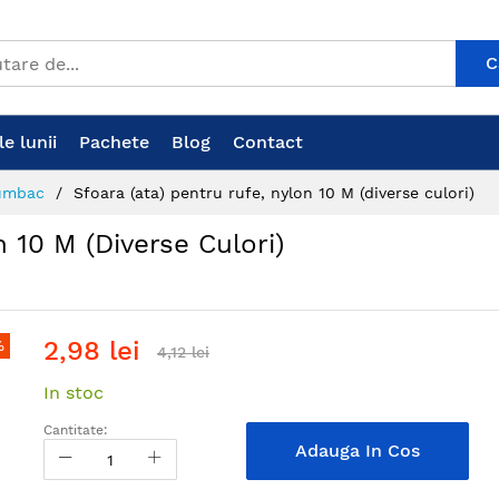
C
e lunii
Pachete
Blog
Contact
bumbac
Sfoara (ata) pentru rufe, nylon 10 M (diverse culori)
 10 M (diverse Culori)
2,98 lei
%
4,12 lei
In stoc
Cantitate:
Adauga In Cos