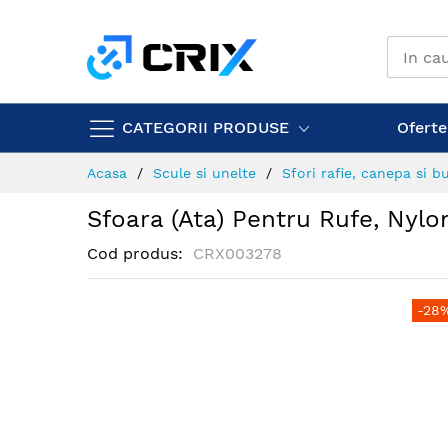
Mergeti
la
Continut
CATEGORII PRODUSE
Ofertel
Acasa
Scule si unelte
Sfori rafie, canepa si 
Sfoara (ata) Pentru Rufe, Nylon
Cod produs
CRX003278
Skip
-28
to
the
end
of
the
images