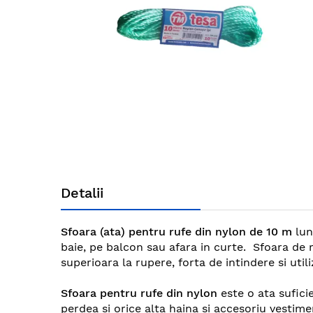
gallery
Skip
to
Detalii
the
beginning
of
Sfoara (ata) pentru rufe din nylon de 10 m
lun
the
baie, pe balcon sau afara in curte. Sfoara de r
images
superioara la rupere, forta de intindere si utili
gallery
Sfoara pentru rufe din nylon
este o ata sufici
perdea si orice alta haina si accesoriu vestime