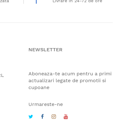
izata
Livrare in 24-72 de ore
NEWSLETTER
Aboneaza-te acum pentru a primi
RL
actualizari legate de promotii si
cupoane
Urmareste-ne