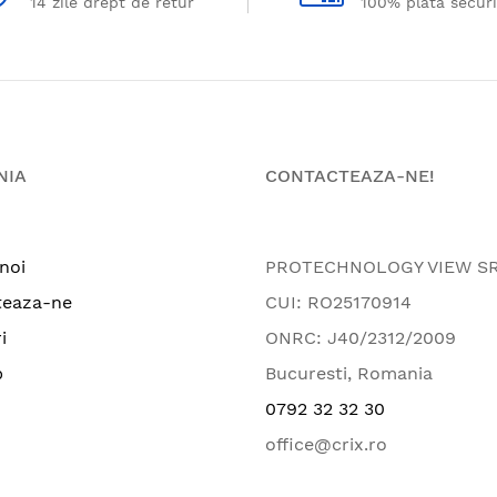
14 zile drept de retur
100% plata secur
NIA
CONTACTEAZA-NE!
noi
PROTECHNOLOGY VIEW S
teaza-ne
CUI: RO25170914
i
ONRC: J40/2312/2009
p
Bucuresti, Romania
0792 32 32 30
office@crix.ro