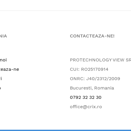
NIA
CONTACTEAZA-NE!
noi
PROTECHNOLOGY VIEW S
teaza-ne
CUI: RO25170914
i
ONRC: J40/2312/2009
p
Bucuresti, Romania
0792 32 32 30
office@crix.ro