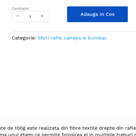
Cantitate:
Adauga In Cos
Categorie:
Sfori rafie, canepa si bumbac
e de 100g este realizata din fibre textile drepte din rafi
a unui ghem ce permite folosirea ei in multiple treburi ca