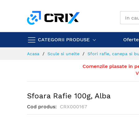
Mergeti
la
Continut
CATEGORII PRODUSE
Ofertel
Acasa
Scule si unelte
Sfori rafie, canepa si 
Comenzile plasate in p
V
Sfoara Rafie 100g, Alba
Cod produs
CRX000167
Skip
to
the