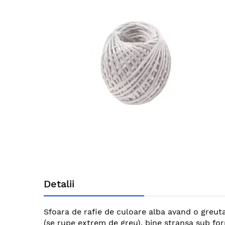
end
of
the
images
gallery
Skip
to
Detalii
the
beginning
of
Sfoara de rafie de culoare alba avand o greutat
the
(se rupe extrem de greu), bine stransa sub form