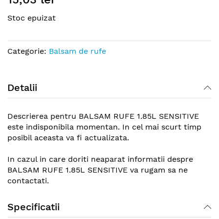
the
Stoc epuizat
beginning
of
the
Categorie:
Balsam de rufe
images
gallery
Detalii
Descrierea pentru BALSAM RUFE 1.85L SENSITIVE
este indisponibila momentan. In cel mai scurt timp
posibil aceasta va fi actualizata.
In cazul in care doriti neaparat informatii despre
BALSAM RUFE 1.85L SENSITIVE va rugam sa ne
contactati.
Specificatii