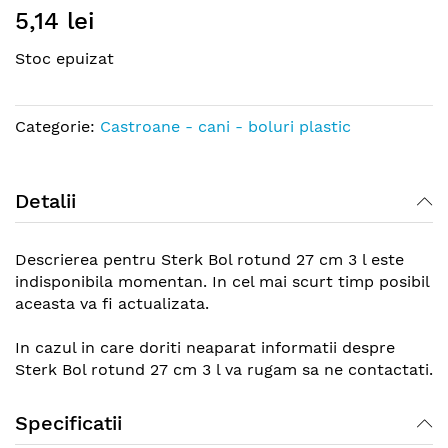
5,14 lei
to
the
Stoc epuizat
beginning
of
the
Categorie:
Castroane - cani - boluri plastic
images
gallery
Detalii
Descrierea pentru Sterk Bol rotund 27 cm 3 l este
indisponibila momentan. In cel mai scurt timp posibil
aceasta va fi actualizata.
In cazul in care doriti neaparat informatii despre
Sterk Bol rotund 27 cm 3 l va rugam sa ne contactati.
Specificatii