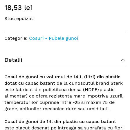
Skip
18,53 lei
to
the
Stoc epuizat
beginning
of
the
Categorie:
Cosuri - Pubele gunoi
images
gallery
Detalii
Cosul de gunoi cu volumul de 14 L (litri) din plastic
dotat cu capac batant
de la cunoscutul brand Sterk
este fabricat din polietilena densa (HDPE/plastic
alimentar) ce ofera rezistenta mare impotriva uzurii,
temperaturilor cuprinse intre -25 si maxim 75 de
grade, actiunilor mecanice dure sau umiditatii.
Cosul de gunoi de 14l din plastic cu capac batant
este placut desenat pe intreaga sa suprafata cu flori