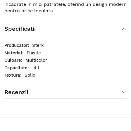
incadrate in mici patratele, oferind un design modern
pentru orice locuinta.
Cosul de gunoi de 14 litri este o pubela smart cu
Specificatii
dimensiune medie, usor de folosit multumita
capacului cu usa care se balanseaza (batanta),
facilitand aruncarea comoda a resturilor menajere
Sterk
sau oricarui alt gunoi de mici dimensiuni.
Plastic
Multicolor
14 L
Solid
Recenzii