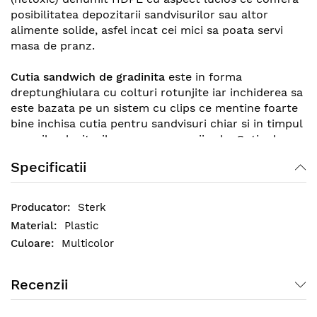
posibilitatea depozitarii sandvisurilor sau altor
alimente solide, asfel incat cei mici sa poata servi
masa de pranz.
Cutia sandwich de gradinita
este in forma
dreptunghiulara cu colturi rotunjite iar inchiderea sa
este bazata pe un sistem cu clips ce mentine foarte
bine inchisa cutia pentru sandvisuri chiar si in timpul
socurilor, loviturilor sau manevrarii sale. Cutia de
sandwich pentru copii de gradinita este superioara
Specificatii
din punct de vedere al calitatii, oferind o durabilitate
mare, astfel incat sa o puteti utiliza o lunga perioada
de timp.
Sterk
Plastic
Multicolor
Recenzii