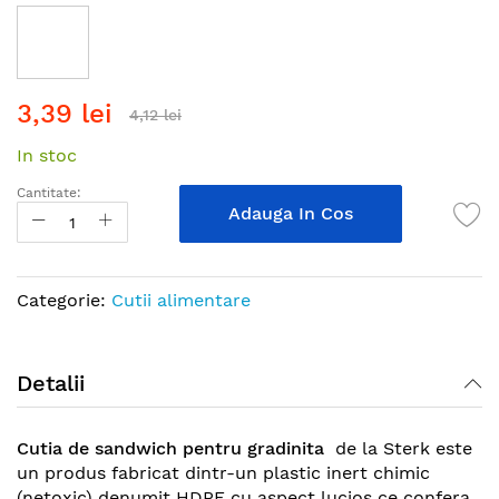
Skip
3,39 lei
to
4,12 lei
the
In stoc
beginning
of
Cantitate:
the
Adauga In Cos
images
gallery
Categorie:
Cutii alimentare
Detalii
Cutia de sandwich pentru gradinita
de la Sterk este
un produs fabricat dintr-un plastic inert chimic
(netoxic) denumit HDPE cu aspect lucios ce confera