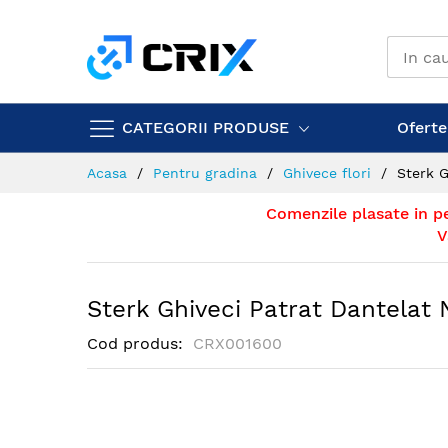
Mergeti
la
Continut
CATEGORII PRODUSE
Ofertel
Acasa
Pentru gradina
Ghivece flori
Sterk G
Comenzile plasate in p
V
Sterk Ghiveci Patrat Dantelat 
Cod produs
CRX001600
Skip
to
the