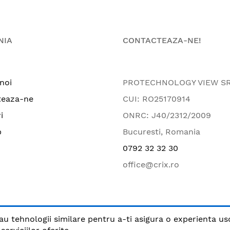
NIA
CONTACTEAZA-NE!
noi
PROTECHNOLOGY VIEW S
teaza-ne
CUI: RO25170914
i
ONRC: J40/2312/2009
p
Bucuresti, Romania
0792 32 32 30
office@crix.ro
au tehnologii similare pentru a-ti asigura o experienta us
.