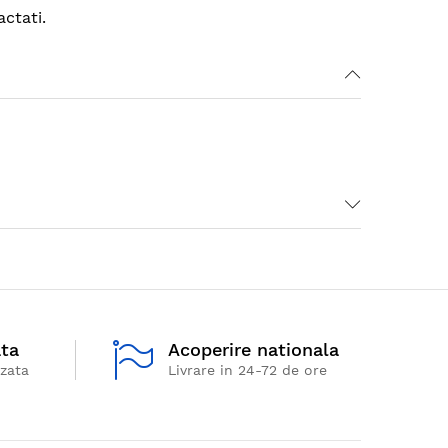
ctati.
ata
Acoperire nationala
izata
Livrare in 24-72 de ore