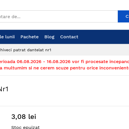
C
e lunii
Pachete
Blog
Contact
hiveci patrat dantelat nr1
erioada 06.08.2026 - 16.08.2026 vor fi procesate incepand
a multumim si ne cerem scuze pentru orice inconvenient
Nr1
3,08 lei
Stoc epuizat