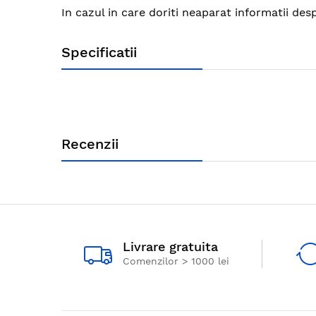
images
In cazul in care doriti neaparat informatii de
gallery
Specificatii
Recenzii
Livrare gratuita
Comenzilor > 1000 lei