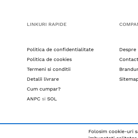
LINKURI RAPIDE
COMPA
Politica de confidentialitate
Despre 
Politica de cookies
Contac
Termeni si conditii
Brandur
Detalii livrare
Sitema
Cum cumpar?
ANPC
si
SOL
Folosim cookie-uri s
© CRIX.ro / RO25170914 / Toate drepturile rezervate