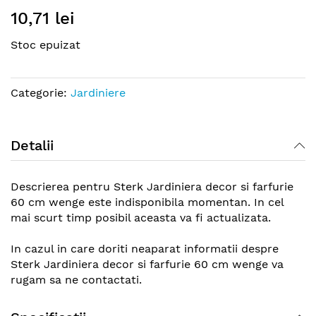
Skip
10,71 lei
to
the
Stoc epuizat
beginning
of
the
Categorie:
Jardiniere
images
gallery
Detalii
Descrierea pentru Sterk Jardiniera decor si farfurie
60 cm wenge este indisponibila momentan. In cel
mai scurt timp posibil aceasta va fi actualizata.
In cazul in care doriti neaparat informatii despre
Sterk Jardiniera decor si farfurie 60 cm wenge va
rugam sa ne contactati.