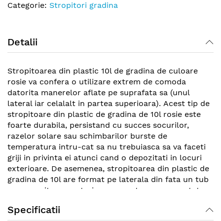
Categorie:
Stropitori gradina
Detalii
Stropitoarea din plastic 10l de gradina de culoare
rosie va confera o utilizare extrem de comoda
datorita manerelor aflate pe suprafata sa (unul
lateral iar celalalt in partea superioara). Acest tip de
stropitoare din plastic de gradina de 10l rosie este
foarte durabila, persistand cu succes socurilor,
razelor solare sau schimbarilor burste de
temperatura intru-cat sa nu trebuiasca sa va faceti
griji in privinta ei atunci cand o depozitati in locuri
exterioare. De asemenea, stropitoarea din plastic de
gradina de 10l are format pe laterala din fata un tub
usor arcuit spre exterior prevazut cu cap punctat ce
confera efectul de dus, incat sa aplicati suficienta
Specificatii
cantitate de apa florilor, pomisorilor proaspat