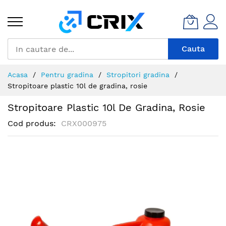
Mergeti
la
Continut
Cauta
Acasa
Pentru gradina
Stropitori gradina
Stropitoare plastic 10l de gradina, rosie
Stropitoare Plastic 10l De Gradina, Rosie
Cod produs
CRX000975
Skip
to
the
end
of
the
images