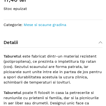
the
Stoc epuizat
beginning
of
the
Categorie:
Mese si scaune gradina
images
gallery
Detalii
Taburetul
este fabricat dintr-un material rezistent
(polipropilena), ce prezinta o impletitura tip ratan
(cos). Sezutul scaunului are forma patrata, iar
picioarele sunt unite intre ele in partea de jos pentru
a spori durabilitatea acestuia la uzura zilnica,
schimbarii de temperaturi si lovituri.
Taburetul
poate fi folosit in casa la petrecerile si
reuniunile cu prietenii si familia, dar si la picnicurile
in aer liber sau drumetii. Designul unic face ca