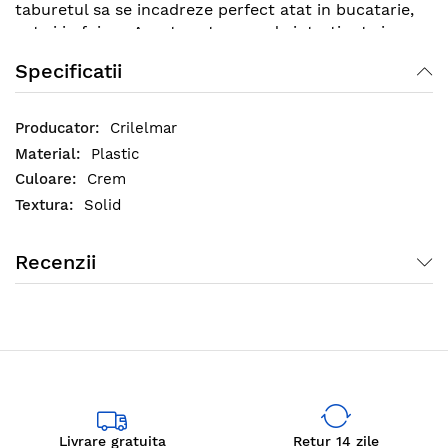
taburetul sa se incadreze perfect atat in bucatarie,
cat si in foisor. Acesta este usor de intretinut si se
poate curata cu o laveta uscata sau umeda fara a-si
Specificatii
pierde din intensitatea culorii.
Specificatii:
Crilelmar
Sezut: 27 * 27 cm
Plastic
Inaltime: 32 cm
Crem
Solid
Recenzii
Livrare gratuita
Retur 14 zile