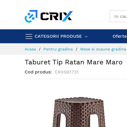
Mergeti
la
Continut
CATEGORII PRODUSE
Ofertel
Acasa
Pentru gradina
Mese si scaune gradina
Taburet Tip Ratan Mare Maro
Cod produs
CRX001731
Skip
to
the
end
of
the
images