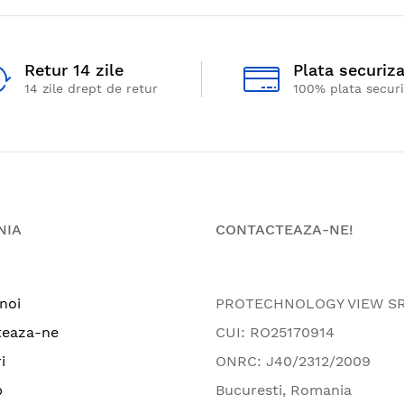
Retur 14 zile
Plata securiz
14 zile drept de retur
100% plata secur
NIA
CONTACTEAZA-NE!
noi
PROTECHNOLOGY VIEW S
teaza-ne
CUI: RO25170914
i
ONRC: J40/2312/2009
p
Bucuresti, Romania