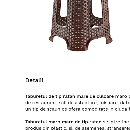
gallery
Skip
to
Detalii
the
beginning
of
Taburetul de tip ratan mare de culoare maro
the
de restaurant, sali de asteptare, foisoare, da
images
un tip de scaun ce ofera comoditate in ciuda 
gallery
Taburetul maro mare de tip ratan
se intretine
produs din plastic, si, de asemenea, strangere