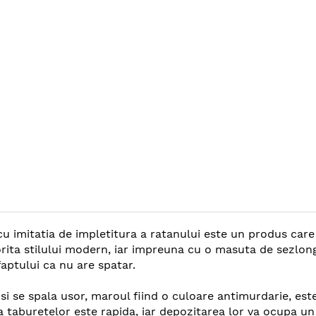
cu imitatia de impletitura a ratanului este un produs care 
torita stilului modern, iar impreuna cu o masuta de sezlon
faptului ca nu are spatar.
 si se spala usor, maroul fiind o culoare antimurdarie, est
a taburetelor este rapida, iar depozitarea lor va ocupa u