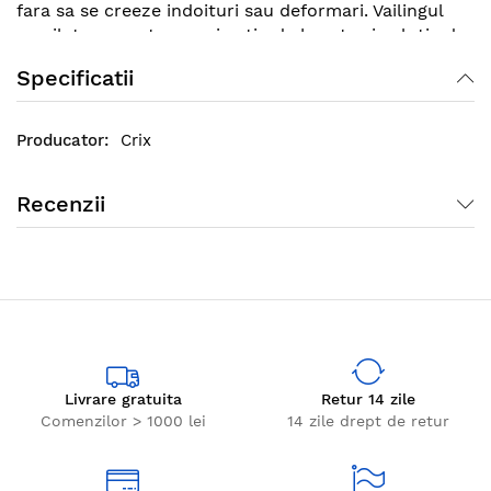
fara sa se creeze indoituri sau deformari. Vailingul
emailat se curata cu orice tip de burete si solutie de
vase.
Specificatii
Crix
Recenzii
Livrare gratuita
Retur 14 zile
Comenzilor > 1000 lei
14 zile drept de retur