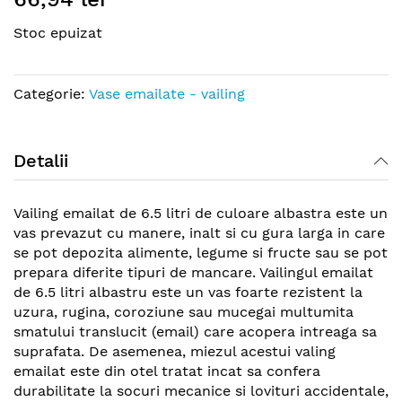
the
Stoc epuizat
beginning
of
the
Categorie:
Vase emailate - vailing
images
gallery
Detalii
Vailing emailat de 6.5 litri de culoare albastra este un
vas prevazut cu manere, inalt si cu gura larga in care
se pot depozita alimente, legume si fructe sau se pot
prepara diferite tipuri de mancare. Vailingul emailat
de 6.5 litri albastru este un vas foarte rezistent la
uzura, rugina, coroziune sau mucegai multumita
smatului translucit (email) care acopera intreaga sa
suprafata. De asemenea, miezul acestui valing
emailat este din otel tratat incat sa confera
durabilitate la socuri mecanice si lovituri accidentale,