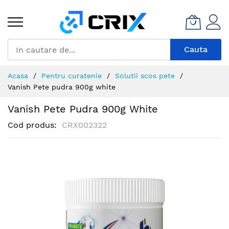
Mergeti
la
Continut
Cauta
Acasa
Pentru curatenie
Solutii scos pete
Vanish Pete pudra 900g white
Vanish Pete Pudra 900g White
Cod produs
CRX002322
Skip
to
the
end
of
the
images