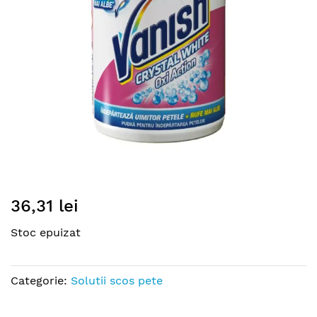
gallery
Skip
36,31 lei
to
the
Stoc epuizat
beginning
of
the
Categorie:
Solutii scos pete
images
gallery