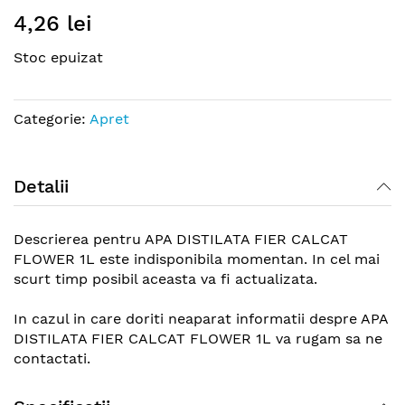
Skip
4,26 lei
to
the
Stoc epuizat
beginning
of
the
Categorie:
Apret
images
gallery
Detalii
Descrierea pentru APA DISTILATA FIER CALCAT
FLOWER 1L este indisponibila momentan. In cel mai
scurt timp posibil aceasta va fi actualizata.
In cazul in care doriti neaparat informatii despre APA
DISTILATA FIER CALCAT FLOWER 1L va rugam sa ne
contactati.