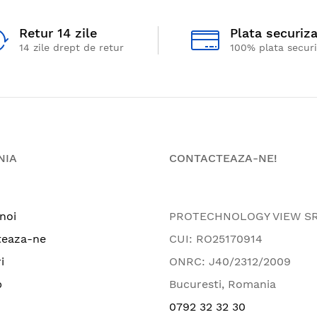
Retur 14 zile
Plata securiz
14 zile drept de retur
100% plata secur
NIA
CONTACTEAZA-NE!
noi
PROTECHNOLOGY VIEW S
teaza-ne
CUI: RO25170914
i
ONRC: J40/2312/2009
p
Bucuresti, Romania
0792 32 32 30