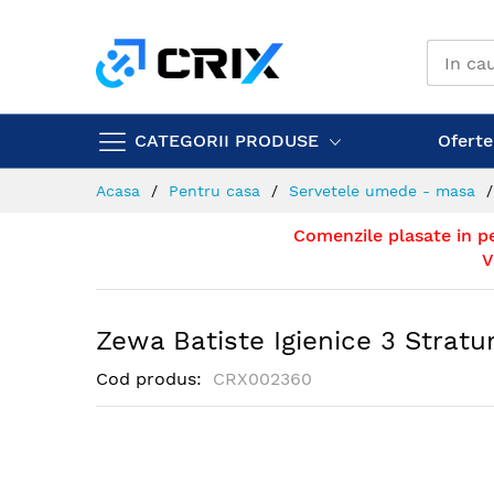
Mergeti
la
Continut
CATEGORII PRODUSE
Ofertel
Acasa
Pentru casa
Servetele umede - masa
Comenzile plasate in p
V
Zewa Batiste Igienice 3 Straturi
Cod produs
CRX002360
Skip
to
the