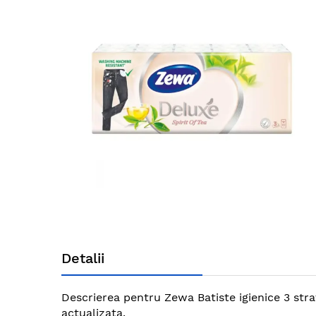
end
of
the
images
gallery
Skip
to
Detalii
the
beginning
of
Descrierea pentru Zewa Batiste igienice 3 strat
the
actualizata.