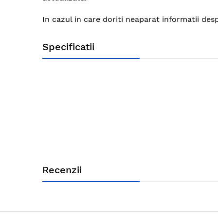
images
gallery
In cazul in care doriti neaparat informatii desp
Specificatii
Recenzii