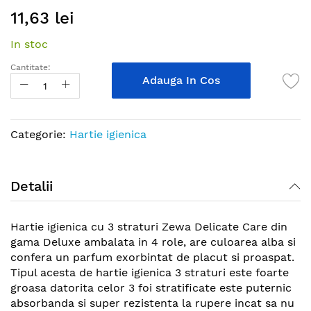
Skip
11,63 lei
to
the
In stoc
beginning
of
Cantitate:
the
Adauga In Cos
images
gallery
Categorie:
Hartie igienica
Detalii
Hartie igienica cu 3 straturi Zewa Delicate Care din
gama Deluxe ambalata in 4 role, are culoarea alba si
confera un parfum exorbintat de placut si proaspat.
Tipul acesta de hartie igienica 3 straturi este foarte
groasa datorita celor 3 foi stratificate este puternic
absorbanda si super rezistenta la rupere incat sa nu